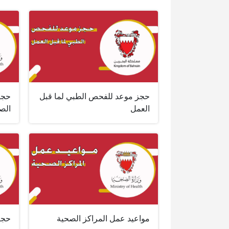
حجز موعد للفحص الطبي لما قبل
حجز
العمل
الص
مواعيد عمل المراكز الصحية
حجز